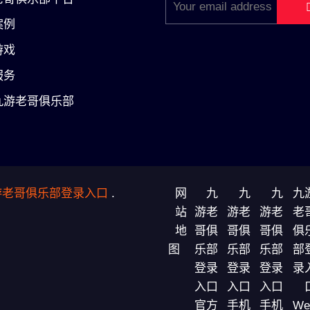
案例
游戏
服务
九游老哥俱乐部
游老哥俱乐部登录入口
.
网
九
九
九
九
站
游老
游老
游老
老
地
哥俱
哥俱
哥俱
俱
图
乐部
乐部
乐部
部
登录
登录
登录
录
入口
入口
入口
官方
手机
手机
We