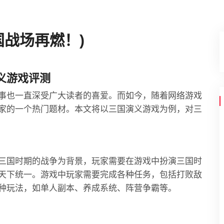
国战场再燃！)
义游戏评测
事也一直深受广大读者的喜爱。而如今，随着网络游戏
家的一个热门题材。本文将以三国演义游戏为例，对三
三国时期的战争为背景，玩家需要在游戏中扮演三国时
天下统一。游戏中玩家需要完成各种任务，包括打败敌
种玩法，如单人副本、养成系统、阵营争霸等。