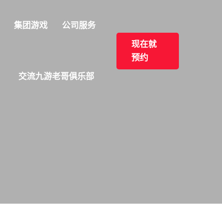
集团游戏
公司服务
现在就
预约
交流九游老哥俱乐部